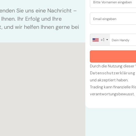
enden Sie uns eine Nachricht –
Ihnen. Ihr Erfolg und Ihre
t, und wir helfen Ihnen gerne bei
+1
U
n
i
t
Durch die Nutzung dieser 
e
Datenschutzerklärung
d
und akzeptiert haben.
S
Trading kann finanzielle R
t
verantwortungsbewusst.
a
t
e
s
+