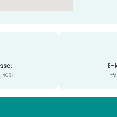
1
sse:
E-
, 4051
inf